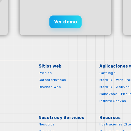
Ver demo
Sitios web
Aplicaciones 
Precios
Catálogo
Características
Marduk - Web Fr
Diseños Web
Marduk - Activos
HandZone - Encu
Infinite Canvas
Nosotros y Servicios
Recursos
Nosotros
Ilustraciones (St