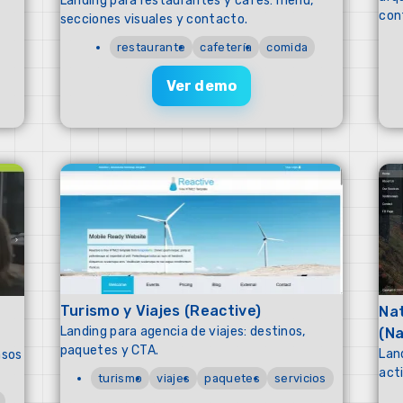
Landing para restaurantes y cafés: menú,
con
secciones visuales y contacto.
restaurante
cafetería
comida
Ver demo
Turismo y Viajes (Reactive)
Nat
Landing para agencia de viajes: destinos,
(Na
paquetes y CTA.
Lan
asos
act
turismo
viajes
paquetes
servicios