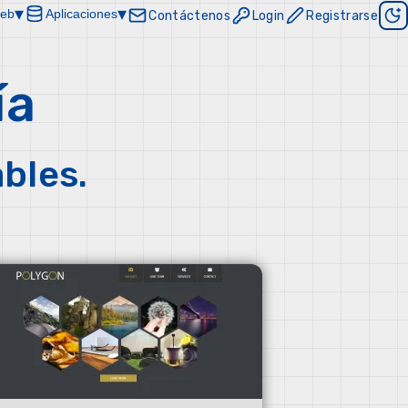
▾
▾
Web
Aplicaciones
Contáctenos
Login
Registrarse
ía
bles.