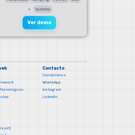
turismo
Ver demo
web
Contacto
Contáctenos
amework
WhatsApp
 Tecnológicos
Instagram
estas
LinkedIn
oryset)