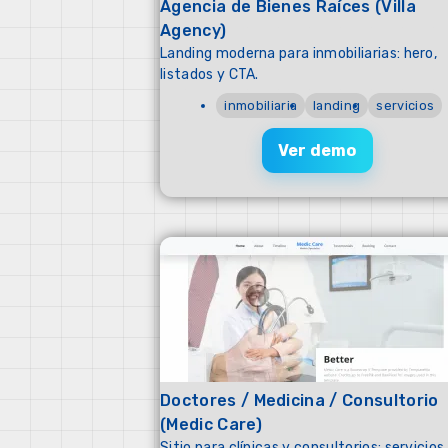
Agencia de Bienes Raíces (Villa
Agency)
Landing moderna para inmobiliarias: hero,
listados y CTA.
inmobiliaria
landing
servicios
Ver demo
Doctores / Medicina / Consultorio
(Medic Care)
Sitio para clínicas y consultorios: servicios,