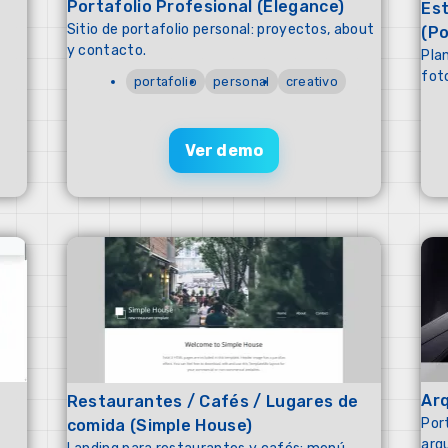
Portafolio Profesional (Elegance)
Est
Sitio de portafolio personal: proyectos, about
(Po
y contacto.
Plan
fot
portafolio
personal
creativo
Ver demo
Arq
Restaurantes / Cafés / Lugares de
Por
comida (Simple House)
arqu