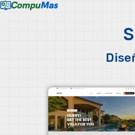
S
Dise