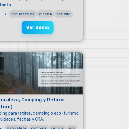
tacto.
arquitectura
diseño
estudio
Ver demo
uraleza, Camping y Retiros
ture)
ding para retiros, camping o eco-turismo:
ividades, fechas y CTA.
naturaleza
camping
retiros
eco