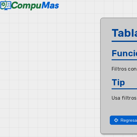
Tabl
Funci
Filtros co
Tip
Usa filtro
Regresa