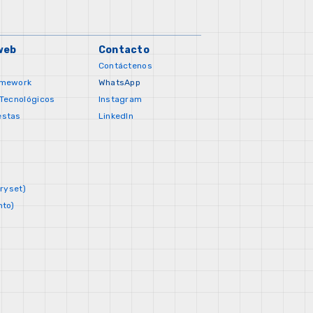
web
Contacto
Contáctenos
amework
WhatsApp
 Tecnológicos
Instagram
estas
LinkedIn
oryset)
nto)