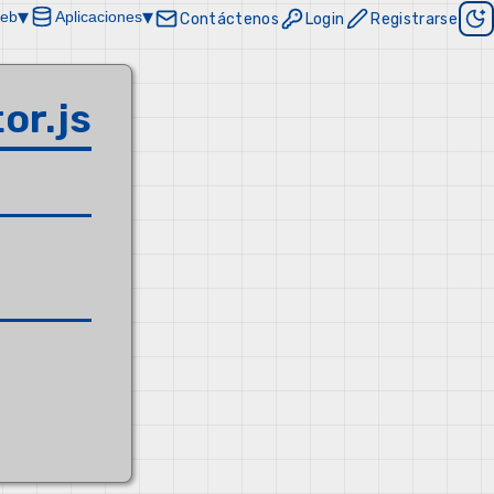
▾
▾
Web
Aplicaciones
Contáctenos
Login
Registrarse
or.js