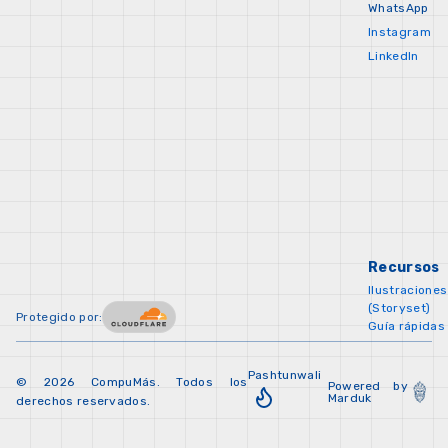
WhatsApp
Instagram
LinkedIn
Recursos
Ilustraciones
(Storyset)
Protegido por:
Guía rápidas 
Pashtunwali
© 2026 CompuMás. Todos los
Powered by
Marduk
derechos reservados.